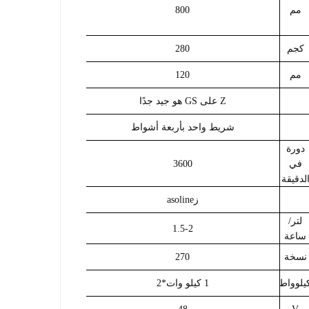
مم
800
كجم
280
مم
120
Z على GS هو جيد جدًا
شريط واحد بأربعة أشواط
دورة
في
3600
لدقيقة
ز
asoline
لتر/
1.5-2
ساعة
نسخة
270
يلوواط
1 كيلو وات*2