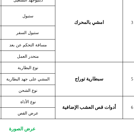
دبليو
جهد التشغيل
س
تبول
امشي بالمحرك
3
ا
س
تبول السفر
مسافة التحكم عن بعد
منحدر العمل
نوع البطارية
س
بطارية توراج
5
المشي على جهد البطارية
نوع الشحن
نوع الأداة
أدوات قص العشب الإضافية
6
عرض القص
عرض الصورة