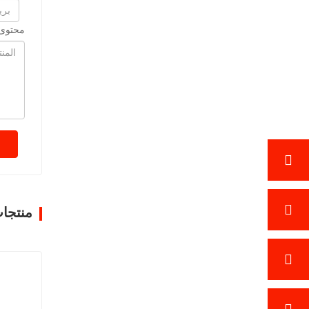
محتوى 
منتجا