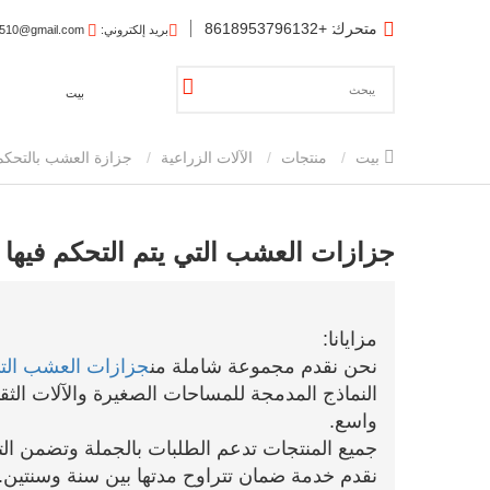
متحرك
: +8618953796132
بريد إلكتروني
: eachanamy1510@gmail.com
بيت
بيت
منتجات
الآلات الزراعية
جزازة العشب بالتحكم
جزازات العشب التي يتم التحكم فيها عن بع
مزايانا:
نحن نقدم مجموعة شاملة من
جزازات العشب التي 
النماذج المدمجة للمساحات الصغيرة والآلات الث
واسع.
جميع المنتجات تدعم الطلبات بالجملة وتضمن الت
نقدم خدمة ضمان تتراوح مدتها بين سنة وسنتين. ي