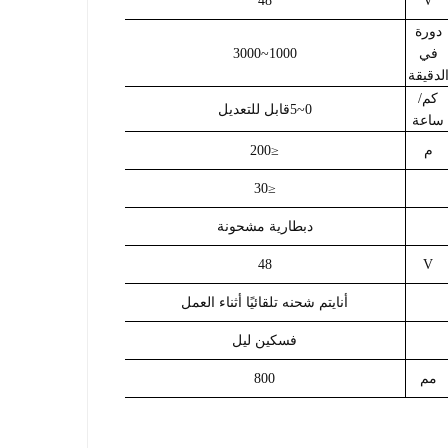
48
V
دورة
في
1000~3000
لدقيقة
كم/
0~5قابل للتعديل
ساعة
م
≤200
≤30
د
بطارية مشحونة
48
V
أنا
يتم شحنه تلقائيًا أثناء العمل
ف
سكين ليل
مم
800