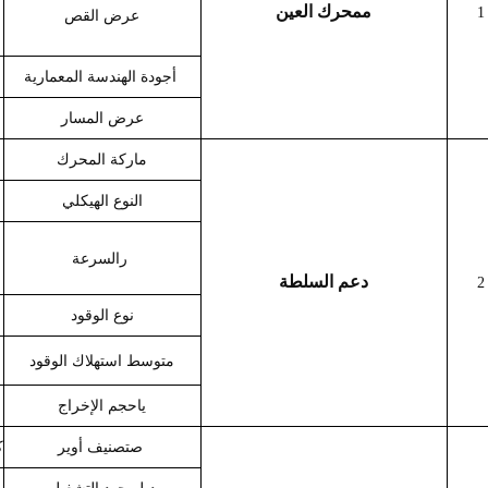
م
محرك العين
1
عرض القص
أ
جودة الهندسة المعمارية
عرض المسار
ماركة المحرك
النوع الهيكلي
ر
السرعة
دعم السلطة
2
ا
نوع الوقود
متوسط ​​استهلاك الوقود
يا
حجم الإخراج
ص
تصنيف أوير
ك