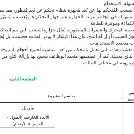
سهلة الاستخدام
العشب المُتحكم بها عن بُعد مُجهزة بنظام تحكم عن بُعد مُتطور، مما 
بسهولة في اتجاه وسرعة الجزازة عبر جهاز التحكم عن بُعد، مما يُسهّل ع
الكفاءة وموفرة للطاقة
نية المحرك والشفرات المتطورة، تُقلل جزازة العشب التي يتم التحكم ب
جزّ العشب أو إزالة الثلج، فإن هذا الابتكار لا يوفر الطاقة فحسب، بل ي
ت متعددة الاستخدامات
لعشب هذه، التي تعمل بالتحكم عن بُعد، مناسبة لجميع أحجام المروج، 
تائج مذهلة. كما أن تصميمها متعدد الوظائف يسمح لها بإزالة الثلج م
ومرونة في مختلف البيئات.
المعلمة التقنية
ني
ص
اسم المشروع
فر
م
أوديل
الأبعاد الخارجية (الطول ×
العرض × الارتفاع)