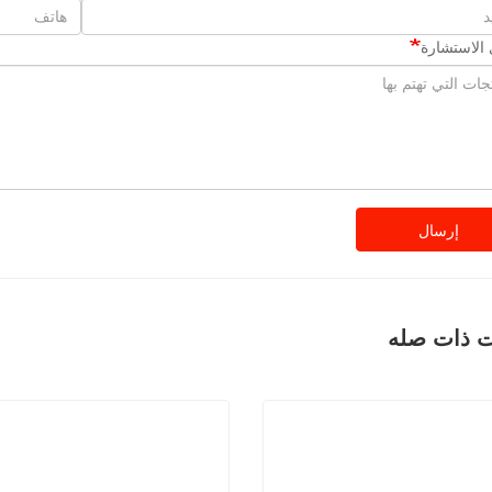
الاستشارة
إرسال
ت ذات صله