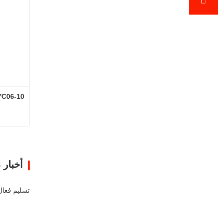
YC06-10 لودر حفا
ا
أخبار 