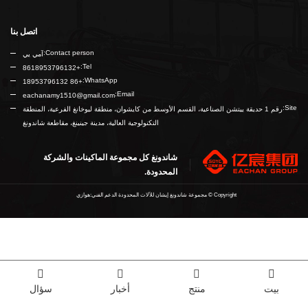
اتصل بنا
Contact person:
آمي يي
Tel:
+8618953796132
WhatsApp:
+86 18953796132
Email:
eachanamy1510@gmail.com
Site:
رقم 1 حديقة ييتشن الصناعية، القسم الأوسط من كايشوان، منطقة ليوخانغ الفرعية، المنطقة
التكنولوجية العالية، مدينة جينينغ، مقاطعة شاندونغ
شاندونغ كل مجموعة الماكينات والشركة
المحدودة.
Copyright ©
مجموعة شاندونغ إيشان للآلات المحدودة
الدعم الفني:هوازي
بيت
منتج
أخبار
سؤال