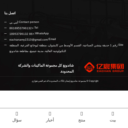
اتصل بنا
Contact person:
آمي يي
Tel:
+8618953796132
WhatsApp:
+86 18953796132
Email:
eachanamy1510@gmail.com
Site:
رقم 1 حديقة ييتشن الصناعية، القسم الأوسط من كايشوان، منطقة ليوخانغ الفرعية، المنطقة
التكنولوجية العالية، مدينة جينينغ، مقاطعة شاندونغ
شاندونغ كل مجموعة الماكينات والشركة
المحدودة.
Copyright ©
مجموعة شاندونغ إيشان للآلات المحدودة
الدعم الفني:هوازي
بيت
منتج
أخبار
سؤال