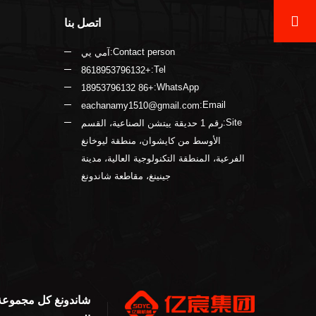
اتصل بنا
Contact person:
آمي يي
Tel:
+8618953796132
WhatsApp:
+86 18953796132
Email:
eachanamy1510@gmail.com
Site:
رقم 1 حديقة ييتشن الصناعية، القسم
الأوسط من كايشوان، منطقة ليوخانغ
الفرعية، المنطقة التكنولوجية العالية، مدينة
جينينغ، مقاطعة شاندونغ
شاندونغ كل مجموعة 