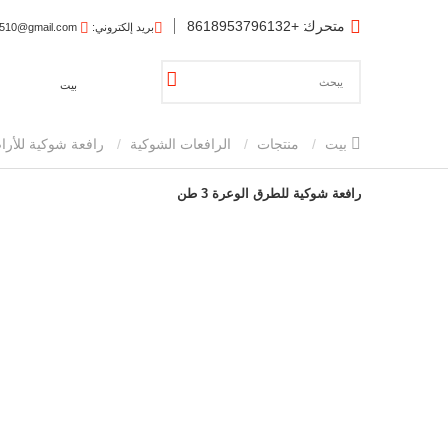
متحرك
: +8618953796132
بريد إلكتروني
: eachanamy1510@gmail.com
بيت
بيت
منتجات
الرافعات الشوكية
رافعة شوكية للأرا
رافعة شوكية للطرق الوعرة 3 طن