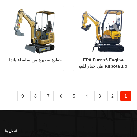
EPA Europ5 Engine 
حفارة صغيرة من سلسلة باندا
Kubota 1.5 طن حفار للبيع
9
8
7
6
5
4
3
2
1
اتصل بنا