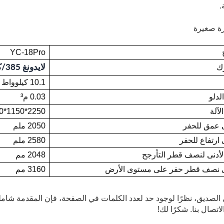
.
YC-18Pro
ك
لايدونغ 385/كوبوتا
10.1 كيلوواط
لدلو
0.03 م³
لآلة
2250*1150*2200 مم
عمق للحفر
2050 ملم
ارتفاع للحفر
2580 ملم
الأدنى لنصف قطر التأرجح
2048 مم
 نصف قطر حفر على مستوى الأرض
3160 مم
الصديق، نظرًا لوجود حد لعدد الكلمات في الصفحة، فإن المقدمة شامل
اتصال بنا. شكرًا لك!