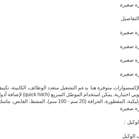
لتفاصيل
إكسسوارات متوفرة هنا. يدعم التشغيل متعدد الوظائف، الكابينة، تكييف
التلسكوبي اختيارية. يمكن
مقطورة، الجرافة (20 سم - 100 سم)، المشط، القابض، ماسك الخشب وغيرها.
لوكيل：