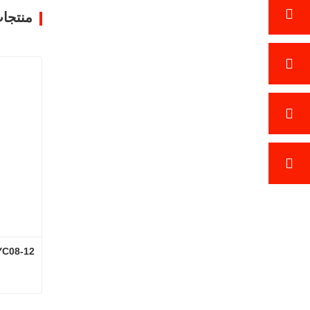
منتجا
YC08-12 لودر حفا