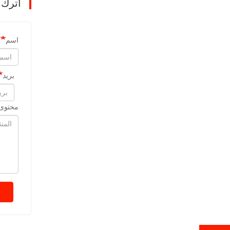
اترك 
اسم
بريد
محتوى 