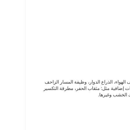
 الهواء، الذراع الدوار، وظيفة المسار الزاحف
 استخدام الموصّل السريع (quick hitch) لإضافة أدوات إضافية مثل: مثقاب الحفر، مطرقة التكسير