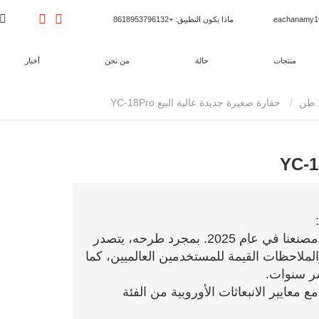
ماذا يكون التطبيق
: +8618953796132
منتجات
حالة
من نحن
أخبار
حفارة صغيرة جديدة عالية البيع YC-18Pro
هو منتج جديد أطلقته مصنعنا في عام 2025. بمجرد طرحه، يتصدر
الملاحظات القيمة للمستخدمين العالميين، كما
شر سنوات.
ة CE وتتوافق مع معايير الانبعاثات الأوروبية من الفئة