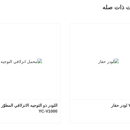
ت ذات صله
ر
YC-V1000
YC08-12 لودر حفار