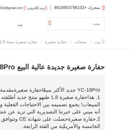
متحرك
: +8618953796132
بريد إلكتروني
: eachanamy1510@gmail.com
بيت
بيت
منتجات
حفارة صغيرة
حفارة صغيرة سعة 1.8 طن
حفارة صغيرة جديدة عالية البيع YC-18Pro
YC-18Pro جديد الأكثر مبيعًا
حفارة صغيرة
مقدمة:
1. هذا
حفارة صغيرة 1.8 طن
المبيعات! يجمع تصميمه بين الاحتياجات الفعلية و
أنه مبني على خبرتنا التصديرية التي تزيد عن ع
2.
حفارة صغيرة
حصلت على شهاد
الخامسة والأمريكية من الفئة الرابعة.