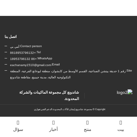
اتصل بنا
Contact person:
آمي يي
Tel:
+8618953796132
WhatsApp:
+86 18953796132
Email:
eachanamy1510@gmail.com
Site:
رقم 1 حديقة ييتشن الصناعية، القسم الأوسط من كايشوان، منطقة ليوخانغ الفرعية، المنطقة
التكنولوجية العالية، مدينة جينينغ، مقاطعة شاندونغ
شاندونغ كل مجموعة الماكينات والشركة
المحدودة.
Copyright ©
مجموعة شاندونغ إيشان للآلات المحدودة
الدعم الفني:هوازي
بيت
منتج
أخبار
سؤال