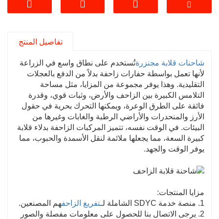
كافية لضمان قدرته على الحفاظ على قدرة التسلق
الجيدة حتى عند التحميل الكامل.
٣. سهولة التشغيل: مُجهّز بناقل حركة متعدد
تفاصيل المنتج
السرعات، يوفر خيارات سرعة متنوعة، وسهل
التشغيل. كما يتميز بمرونة التوجيه وصغر نصف قطر
شاحنات قلابة مجنزرة
تُستخدم على نطاق واسع في الزراعة
الدوران، مما يجعله مناسبًا للعمل في المساحات
لأنها تعمل بواسطة حفارات زاحفة بدلاً من الدفع بالعجلات
الضيقة.
التقليدية. وهذا يوفر مجموعة من المزايا، مثل مساحة
٤. التكيف مع جميع التضاريس: يتميز المسار، المجهز
التلامس الكبيرة بين الزاحف والأرض، وثبات قوي، وقدرة
بمسارات مطاطية خاصة، بمساحة تلامس واسعة،
فائقة على الطرق الوعرة، ويمكنها التحرك بحرية في حقول
مما يُوزع ضغط المركبة على الأرض ويقلل من
الأرز والمنحدرات والأراضي الرطبة والغابات وغيرها من
البيئات. في الوقت نفسه، تتميز المركبات الزاحفة بدلاء قلابة
أضرارها. يتحمل بسهولة مختلف ظروف الطرق
كبيرة السعة، مما يجعلها ملائمة لنقل الأسمدة والحبوب، مما
المعقدة والوعرة، مثل المزارع والمستنقعات والحقول
يوفر الوقت والجهد.
الموحلة والطرق الجبلية الوعرة والمراعي والصحاري
والجليد والثلج، وهو مثالي للعمل في البيئات الصعبة،
مثل الجبال وحقول الأرز.
5. وظيفة التفريغ الذاتي: مجهزة بنظام التفريغ الذاتي
مزايا المنتجات:
الهيدروليكي، يمكن قلب هيكل السيارة بواسطة صمام
1. منصة خدمة SDYC الشاملة لـ
تفريغ الزاحف
هم المصنعين.
يدوي لتفريغ البضائع بسرعة، مما يوفر القوى العاملة
2. يرجى الاتصال بنا للحصول على معلومات مفصلة والصور