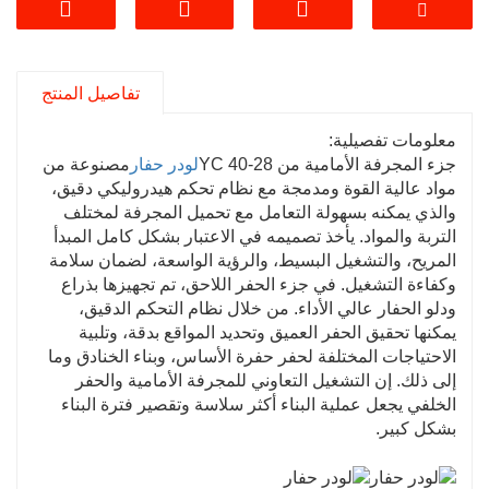
ملحوظ.
4. الجرافة ذات المحراث الخلفي YC40-28 لديها
المجرفة الأمامية والحفر الخلفي، ويمكن تركيب
تفاصيل المنتج
مطرقة تكسير دلو الخلط. إنه يدمج الحفر والتحميل
والخلط والسحق وغيرها من الوظائف، ويحسن
معلومات تفصيلية:
بشكل كبير من كفاءة البناء ومرونته، وأصبح اليد
جزء المجرفة الأمامية من YC 40-28
لودر حفار
مصنوعة من
اليمنى في العمليات الهندسية الحديثة.
مواد عالية القوة ومدمجة مع نظام تحكم هيدروليكي دقيق،
5. يمكن تخصيص لون الجهاز.
والذي يمكنه بسهولة التعامل مع تحميل المجرفة لمختلف
6.
اتصل بنا
للحصول على تفاصيل المنتج وعروض
التربة والمواد. يأخذ تصميمه في الاعتبار بشكل كامل المبدأ
الأسعار مجانًا.
المريح، والتشغيل البسيط، والرؤية الواسعة، لضمان سلامة
وكفاءة التشغيل. في جزء الحفر اللاحق، تم تجهيزها بذراع
ودلو الحفار عالي الأداء. من خلال نظام التحكم الدقيق،
يمكنها تحقيق الحفر العميق وتحديد المواقع بدقة، وتلبية
الاحتياجات المختلفة لحفر حفرة الأساس، وبناء الخنادق وما
إلى ذلك. إن التشغيل التعاوني للمجرفة الأمامية والحفر
الخلفي يجعل عملية البناء أكثر سلاسة وتقصير فترة البناء
بشكل كبير.