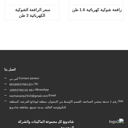
رافعة شوكية كهربائية 1.6 طن
سعر الرافعة الشوكية 
الكهربائية 3 طن
اتصل بنا
Contact person:
آمي يي
Tel:
+8618953796132
WhatsApp:
+86 18953796132
Email:
eachanamy1510@gmail.com
Site:
رقم 1 حديقة ييتشن الصناعية، القسم الأوسط من كايشوان، منطقة ليوخانغ الفرعية، المنطقة
التكنولوجية العالية، مدينة جينينغ، مقاطعة شاندونغ
شاندونغ كل مجموعة الماكينات والشركة
المحدودة.