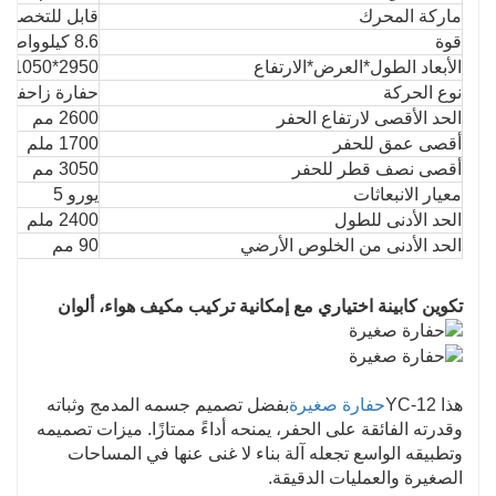
ماركة المحرك
قابل للتخصيص
قوة
8.6 كيلوواط
الأبعاد الطول*العرض*الارتفاع
2950*1050*1600 مم
نوع الحركة
حفارة زاحفة
الحد الأقصى لارتفاع الحفر
2600 مم
أقصى عمق للحفر
1700 ملم
أقصى نصف قطر للحفر
3050 مم
معيار الانبعاثات
يورو 5
الحد الأدنى للطول
2400 ملم
الحد الأدنى من الخلوص الأرضي
90 مم
تكوين كابينة اختياري مع إمكانية تركيب مكيف هواء، ألوان
هذا YC-12
حفارة صغيرة
بفضل تصميم جسمه المدمج وثباته
وقدرته الفائقة على الحفر، يمنحه أداءً ممتازًا. ميزات تصميمه
وتطبيقه الواسع تجعله آلة بناء لا غنى عنها في المساحات
الصغيرة والعمليات الدقيقة.