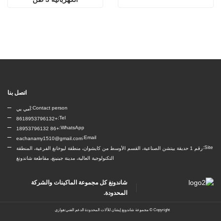
اتصل بنا
Contact person:
آمي يي
Tel:
+8618953796132
WhatsApp:
+86 18953796132
Email:
eachanamy1510@gmail.com
Site:
رقم 1 حديقة ييتشن الصناعية، القسم الأوسط من كايشوان، منطقة ليوخانغ الفرعية، المنطقة
التكنولوجية العالية، مدينة جينينغ، مقاطعة شاندونغ
شاندونغ كل مجموعة الماكينات والشركة
المحدودة.
Copyright ©
مجموعة شاندونغ إيشان للآلات المحدودة
الدعم الفني:هوازي