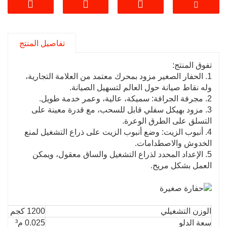
والأمريكية EPA من الفئة الرابعة.
4.
نحن من كبرى الشركات المصنعة للحفارات
الصغيرة في الصين، وتقنية معالجة الآلات هي الأكثر
تفاصيل المنتج
تقدمًا.
5. خدمات التخصيص متاحة.
نبحث عن موزعين!
تفوق المنتج:
1. الحفار الصغير مزود بمحرك معتمد من العلامة التجارية،
وله نقاط صيانة حول العالم لتسهيل الصيانة.
2. مجرفة الجرافة: سميكة، عالية، وعمر خدمة طويل.
3. مزود بهيكل سفلي قابل للسحب، مع قدرة معينة على
التسلق على الطرق الوعرة.
4. أنبوب الزيت: وضع أنبوب الزيت على ذراع التشغيل لمنع
الخدوش والاصطدامات.
5. الإعداد المحدد لذراع التشغيل والساق معقول، ويمكن
العمل بشكل مريح.
الوزن التشغيلي
1200 كجم
سعة الدلو
0.025 م³